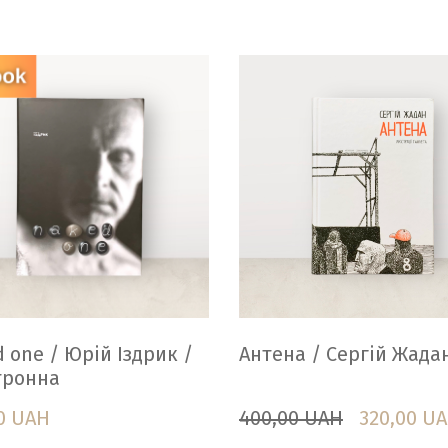
 one / Юрій Іздрик /
Антена / Сергій Жада
тронна
0 UAH
400,00 UAH
320,00 U