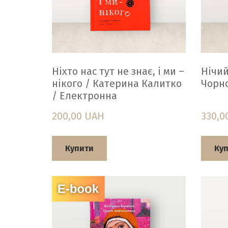
Ніхто нас тут не знає, і ми –
Нічи
нікого / Катерина Калитко
Чорн
/ Електронна
200,00 UAH
330,0
Купити
Ку