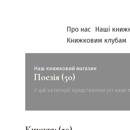
Про нас
Наші книж
Книжковим клубам
Наш книжковий магазин
Поезія (50)
У цій категорії представлені усі наші 
Книжки (50)