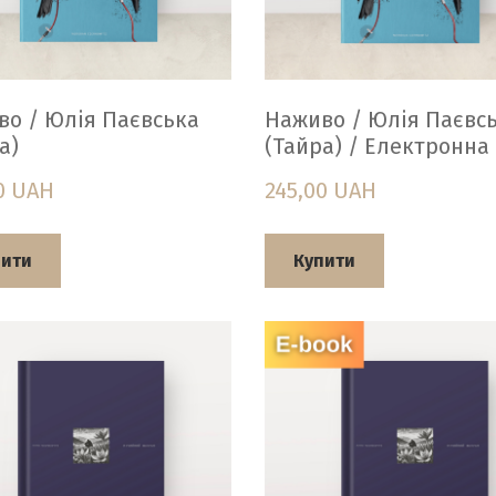
о / Юлія Паєвська
Наживо / Юлія Паєвс
а)
(Тайра) / Електронна
0 UAH
245,00 UAH
пити
Купити