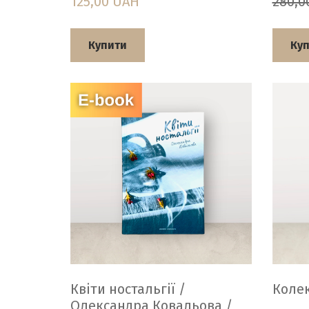
125,00 UAH
280,0
Купити
Ку
Квіти ностальгії /
Колек
Олександра Ковальова /