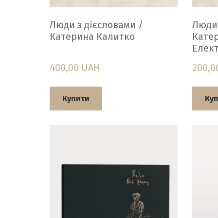
Люди з дієсловами /
Люди 
Катерина Калитко
Катер
Елек
400,00 UAH
200,0
Купити
Ку