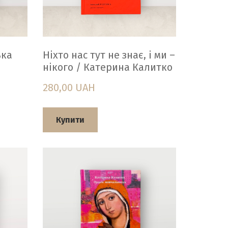
ька
Ніхто нас тут не знає, і ми –
нікого / Катерина Калитко
280,00 UAH
Купити