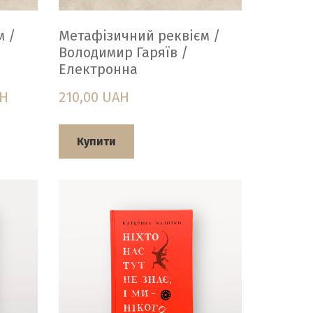
м /
Метафізичний реквієм /
Володимир Гаряїв /
Електронна
AH
210,00 UAH
Купити