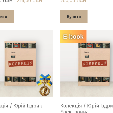
0 UAH
224,00 UAH
200,00 UAH
пити
Купити
ція / Юрій Іздрик
Колекція / Юрій Іздри
Електронна