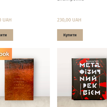
0 UAH
230,00 UAH
пити
Купити