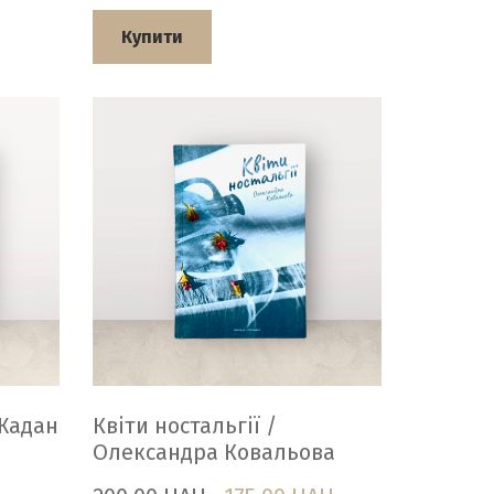
Купити
 Жадан
Квіти ностальгії /
Олександра Ковальова