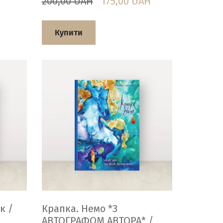
200,00 UAH
175,00 UAH
Купити
к /
Крапка. Немо *З
АВТОГРАФОМ АВТОРА* /