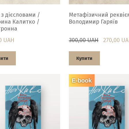
з дієсловами /
Метафізичний реквіє
ина Калитко /
Володимир Гаряїв
тронна
0 UAH
300,00 UAH
270,00 U
пити
Купити