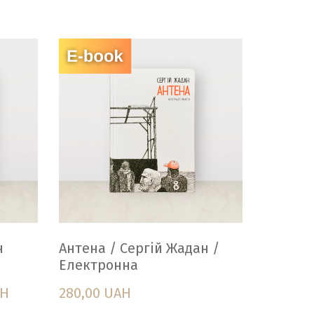
н
Антена / Сергій Жадан /
Електронна
AH
280,00 UAH