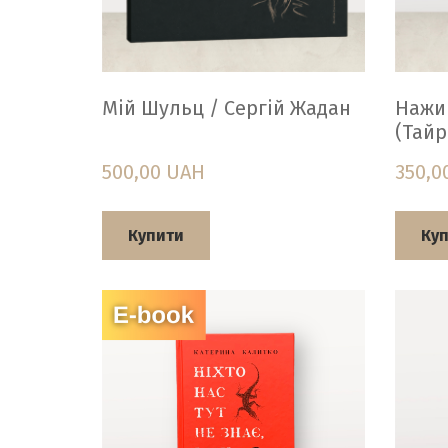
Мій Шульц / Cергій Жадан
Нажив
(Тайр
500,00 UAH
350,0
Купити
Ку