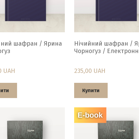
йний шафран / Ярина
Нічийний шафран / Я
огуз
Чорногуз / Електронн
0 UAH
235,00 UAH
пити
Купити