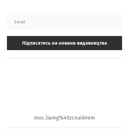
Підписатись на новини видавництва
moc.liamg%40zcnaidirem