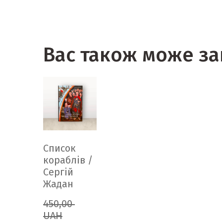
Вас також може за
Список
кораблів /
Сергій
Жадан
450,00 
UAH