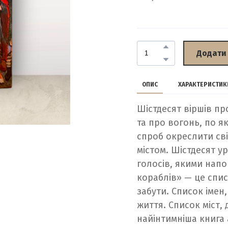
Додати
ОПИС
ХАРАКТЕРИСТИК
Шістдесят віршів пр
та про вогонь, по я
спроб окреслити сві
містом. Шістдесят у
голосів, якими напо
кораблів» — це спис
забути. Список імен
життя. Список міст,
найінтимніша книга 