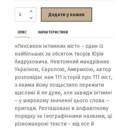
Додати у кошик
ОПИС
ХАРАКТЕРИСТИКИ
«Лексикон інтимних міст» – один із
найбільших за обсягом творів Юрія
Андруховича. Невтомний мандрівник
Україною, Європою, Америкою, автор
розповідає нам 111 історій про 111 міст,
з якими йому пощастило пережити
щасливі й не дуже, але завжди інтимні
– у широкому значенні цього слова –
пригоди. Розташовані в алфавітному
порядку за географічними назвами, ці
різножанрові тексти – від есе й