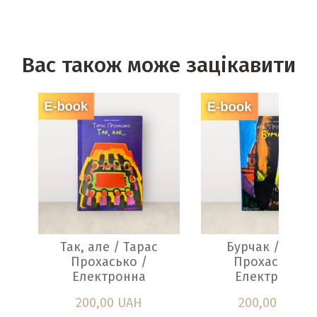
Вас також може зацікавити
Так, але / Тарас
Бурчак / Тара
Прохасько /
Прохасько /
Електронна
Електронна
200,00 UAH
200,00 UAH