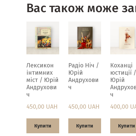
Вас також може за
Лексикон
Радіо Ніч /
Коханці
інтимних
Юрій
юстиції 
міст / Юрій
Андрухови
Юрій
Андрухови
ч
Андрухо
ч
ч
450,00 UAH
450,00 UAH
400,00 U
Купити
Купити
Купити