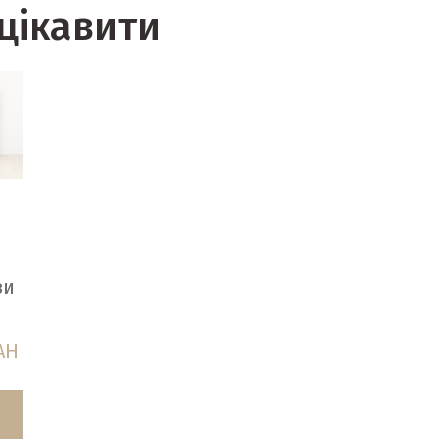
цікавити
/
ви
AH