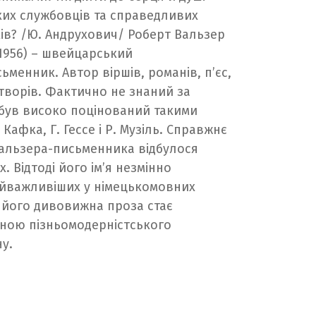
ких службовців та справедливих
ів? /Ю. Андрухович/ Роберт Вальзер
2. 1956) – швейцарський
менник. Автор віршів, романів, п’єс,
творів. Фактично не знаний за
 був високо поцінований такими
Кафка, Г. Гессе і Р. Музіль. Справжнє
Вальзера-письменника відбулося
. Відтоді його ім’я незмінно
йважливіших у німецькомовних
 а його дивовижна проза стає
ною пізньомодерністського
у.