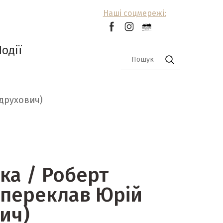
Наші соцмережі:
Події
друхович)
ка / Роберт
(переклав Юрій
ич)