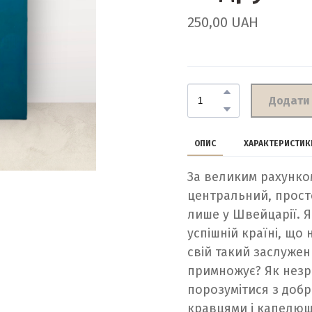
250,00 UAH
Додати
ОПИС
ХАРАКТЕРИСТИК
За великим рахунк
центральний, прост
лише у Швейцарії. Я
успішній країні, що
свій такий заслужен
примножує? Як незр
порозумітися з доб
кравцями і капелюшн