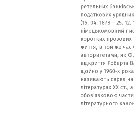
ретельних банківсь
податкових урядник
(15. 04. 1878 – 25. 1
німецькомовний пись
коротких прозових 
життя, в той же час
авторитетами, як Ф. 
відкриття Роберта 
щойно у 1960-х роках
називають серед на
літературах ХХ ст.,
обов’язковою части
літературного канон