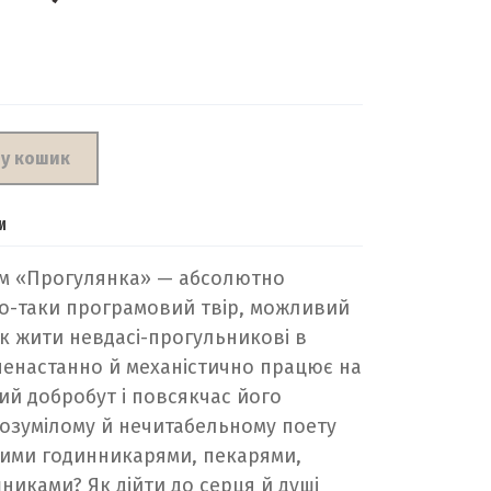
 у кошик
И
ом «Прогулянка» — абсолютно
о-таки програмовий твір, можливий
к жити невдасі-прогульникові в
 ненастанно й механістично працює на
ий добробут і повсякчас його
озумілому й нечитабельному поету
рими годинникарями, пекарями,
иками? Як дійти до серця й душі